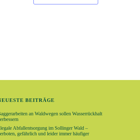
G
A
N
S
I
C
H
T
E
N
-
NEUESTE BEITRÄGE
N
aggerarbeiten an Waldwegen sollen Wasserrückhalt
A
erbessern
V
llegale Abfallentsorgung im Sollinger Wald –
erboten, gefährlich und leider immer häufiger
I