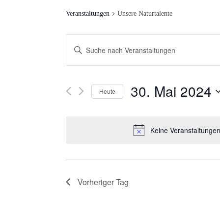
Veranstaltungen
Unsere Naturtalente
V
Bitte
Schlüsselwort
E
eingeben.
R
30. Mai 2024
Suche
Heute
nach
A
Datum
Veranstaltungen
wählen.
N
Keine Veranstaltungen
Schlüsselwort.
S
T
Vorheriger Tag
A
L