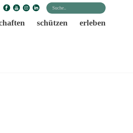
chaften
schützen
erleben
STARTSEITE
»
UNSERE NATURTALENTE
»
SEITE 2