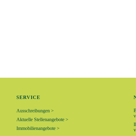
SERVICE
B
Ausschreibungen >
v
Aktuelle Stellenangebote >
I
Immobilienangebote >
v