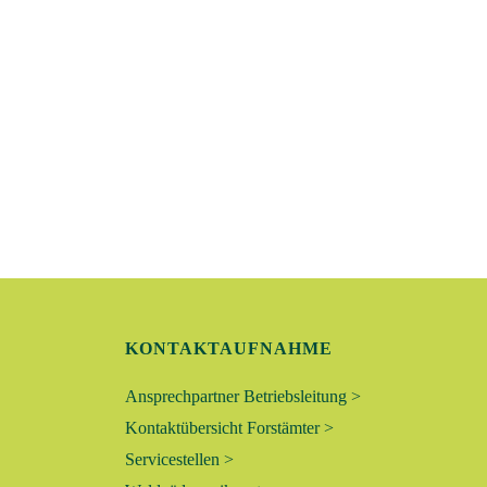
T
U
N
G
E
N
S
KONTAKTAUFNAHME
U
Ansprechpartner Betriebsleitung >
C
Kontaktübersicht Forstämter >
Servicestellen >
H