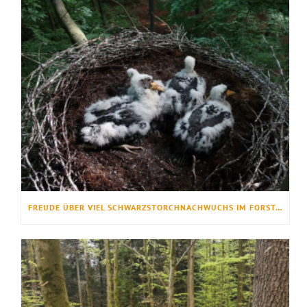
FREUDE ÜBER VIEL SCHWARZSTORCHNACHWUCHS IM FORSTAMT LIEBENBURG