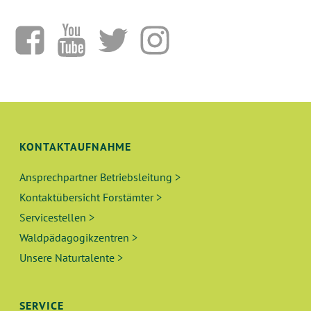
KONTAKTAUFNAHME
Ansprechpartner Betriebsleitung >
Kontaktübersicht Forstämter >
Servicestellen >
Waldpädagogikzentren >
Unsere Naturtalente >
SERVICE