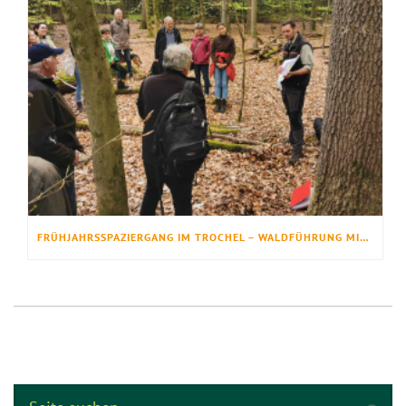
FRÜHJAHRSSPAZIERGANG IM TROCHEL – WALDFÜHRUNG MIT EINBLICKEN IN GESCHICHTE, EICHENWIRTSCHAFT UND NATURSCHUTZ