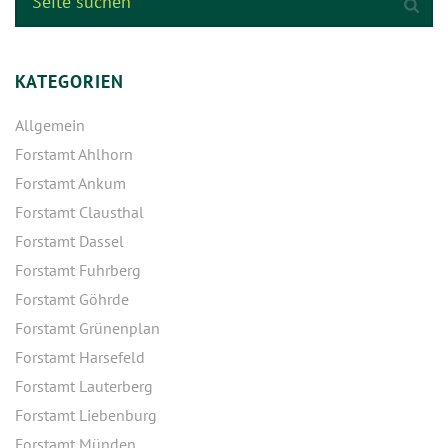
KATEGORIEN
Allgemein
Forstamt Ahlhorn
Forstamt Ankum
Forstamt Clausthal
Forstamt Dassel
Forstamt Fuhrberg
Forstamt Göhrde
Forstamt Grünenplan
Forstamt Harsefeld
Forstamt Lauterberg
Forstamt Liebenburg
Forstamt Münden