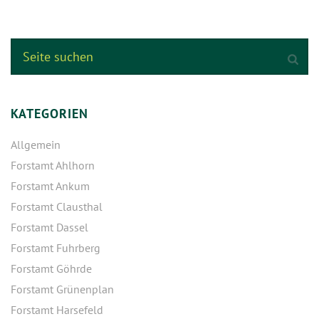
KATEGORIEN
Allgemein
Forstamt Ahlhorn
Forstamt Ankum
Forstamt Clausthal
Forstamt Dassel
Forstamt Fuhrberg
Forstamt Göhrde
Forstamt Grünenplan
Forstamt Harsefeld