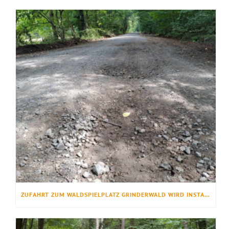
ZUFAHRT ZUM WALDSPIELPLATZ GRINDERWALD WIRD INSTANDGESETZT