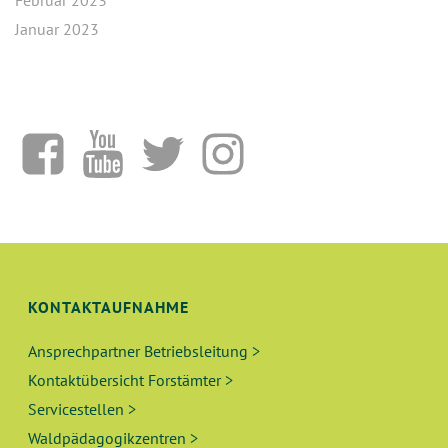
Februar 2023
Januar 2023
KONTAKTAUFNAHME
Ansprechpartner Betriebsleitung >
Kontaktübersicht Forstämter >
Servicestellen >
Waldpädagogikzentren >