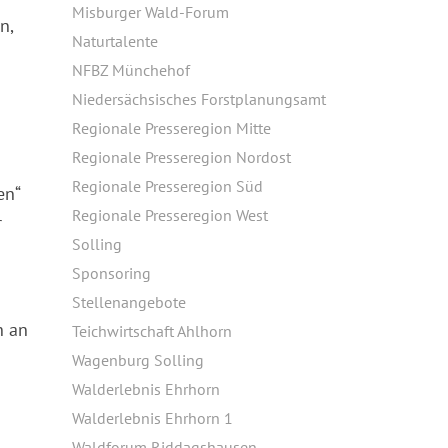
Misburger Wald-Forum
n,
Naturtalente
NFBZ Münchehof
Niedersächsisches Forstplanungsamt
Regionale Presseregion Mitte
Regionale Presseregion Nordost
Regionale Presseregion Süd
en“
Regionale Presseregion West
r
Solling
Sponsoring
Stellenangebote
h an
Teichwirtschaft Ahlhorn
Wagenburg Solling
Walderlebnis Ehrhorn
Walderlebnis Ehrhorn 1
Waldforum Riddagshausen