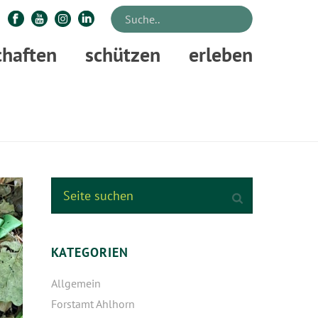
chaften
schützen
erleben
STARTSEITE
»
WAS DARF ICH AUS DEM WALD MITNEHMEN?
KATEGORIEN
Allgemein
Forstamt Ahlhorn