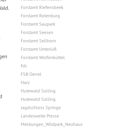
Forstamt Riefensbeek
ald.
Forstamt Rotenburg
Forstamt Saupark
Forstamt Seesen
r
Forstamt Sellhorn
Forstamt Unterlüß
igen
Forstamt Wolfenbüttel
fsb
FSB Oerrel
Harz
Hutewald Solling
ld
Hutewald Solling
Jagdschloss Springe
Landesweite Presse
Meldungen_Wildpark_Neuhaus