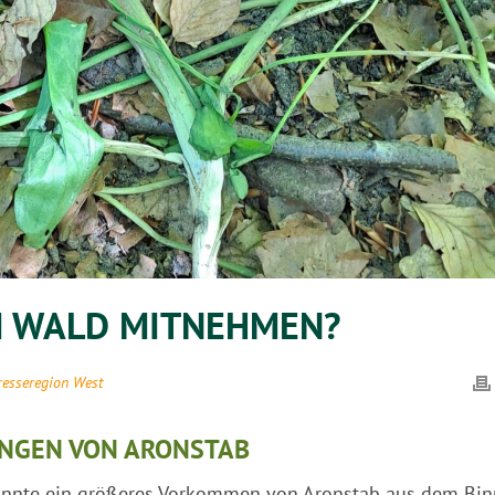
M WALD MITNEHMEN?
resseregion West
NGEN VON ARONSTAB
nnte ein größeres Vorkommen von Aronstab aus dem Bin