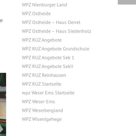
m
WPZ Nienburger Land
WPZ Ostheide
en
WPZ Ostheide – Haus Oerrel
WPZ Ostheide – Haus Siedenholz
WPZ RUZ Angebote
WPZ RUZ Angebote Grundschule
WPZ RUZ Angebote Sek 1
WPZ RUZ Angebote SekII
WPZ RUZ Reinhausen
WPZ RUZ Startseite
wpz Weser Ems Startseite
WPZ Weser-Ems
WPZ Weserbergland
WPZ Wisentgehege