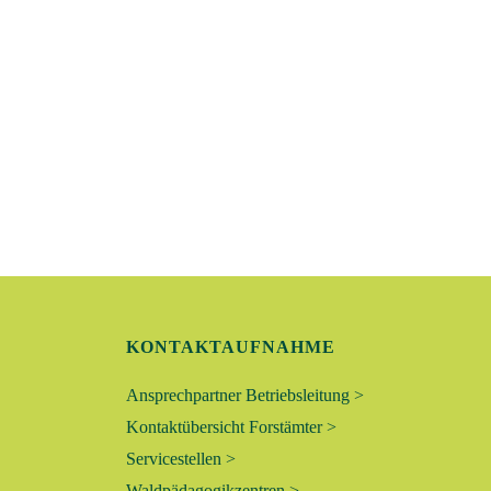
T
U
N
G
E
N
S
KONTAKTAUFNAHME
U
Ansprechpartner Betriebsleitung >
C
Kontaktübersicht Forstämter >
Servicestellen >
H
Waldpädagogikzentren >