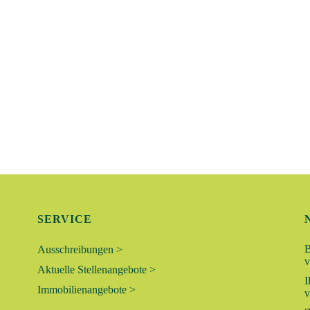
SERVICE
B
Ausschreibungen >
v
Aktuelle Stellenangebote >
I
Immobilienangebote >
v