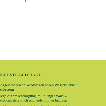
G
A
N
S
I
C
H
T
E
N
-
NEUESTE BEITRÄGE
N
aggerarbeiten an Waldwegen sollen Wasserrückhalt
A
erbessern
llegale Abfallentsorgung im Sollinger Wald –
V
erboten, gefährlich und leider immer häufiger
I