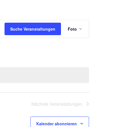
V
Suche Veranstaltungen
Foto
E
R
A
N
S
T
A
L
T
Nächste
Veranstaltungen
U
N
Kalender abonnieren