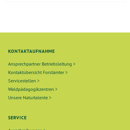
KONTAKTAUFNAHME
Ansprechpartner Betriebsleitung >
Kontaktübersicht Forstämter >
Servicestellen >
Waldpädagogikzentren >
Unsere Naturtalente >
SERVICE