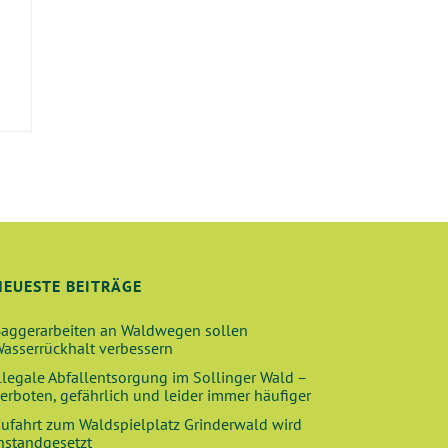
E
NEUESTE BEITRÄGE
aggerarbeiten an Waldwegen sollen
asserrückhalt verbessern
llegale Abfallentsorgung im Sollinger Wald –
erboten, gefährlich und leider immer häufiger
ufahrt zum Waldspielplatz Grinderwald wird
nstandgesetzt