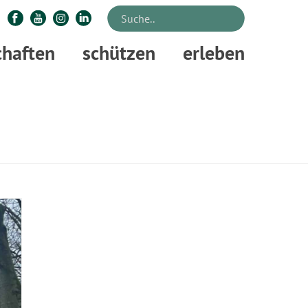
chaften
schützen
erleben
STARTSEITE
»
BAU