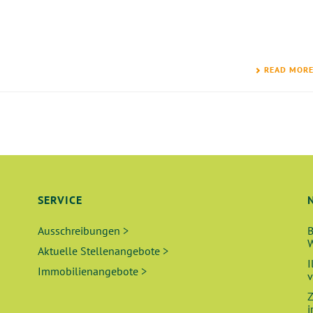
READ MOR
SERVICE
Ausschreibungen >
B
W
Aktuelle Stellenangebote >
I
Immobilienangebote >
v
Z
i