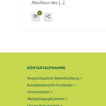
Abschluss des [...]
0
KONTAKTAUFNAHME
Ansprechpartner Betriebsleitung >
Kontaktübersicht Forstämter >
Servicestellen >
Waldpädagogikzentren >
Unsere Naturtalente >