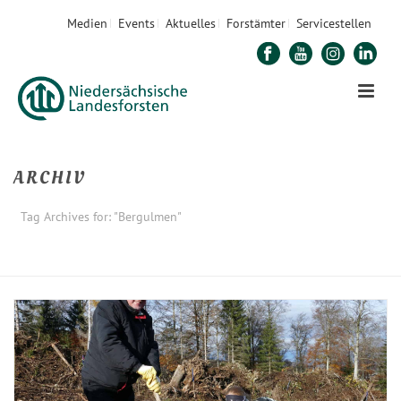
Medien
Events
Aktuelles
Forstämter
Servicestellen
ARCHIV
Tag Archives for: "Bergulmen"
STARTSEITE
»
BERGULMEN