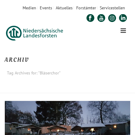
Medien
Events
Aktuelles
Forstämter
Servicestellen
ARCHIV
Tag Archives for: "Bläserchor"
STARTSEITE
»
BLÄSERCHOR