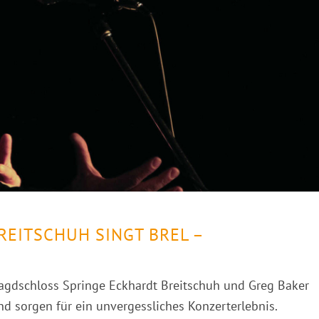
REITSCHUH SINGT BREL –
agdschloss Springe Eckhardt Breitschuh und Greg Baker
nd sorgen für ein unvergessliches Konzerterlebnis.