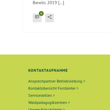
Bereits 2019 [...]
0
KONTAKTAUFNAHME
Ansprechpartner Betriebsleitung >
Kontaktübersicht Forstämter >
Servicestellen >
Waldpädagogikzentren >
Unsere Naturtalente >