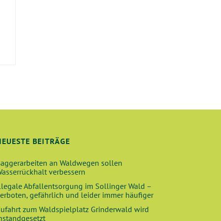
E
NEUESTE BEITRÄGE
aggerarbeiten an Waldwegen sollen
asserrückhalt verbessern
llegale Abfallentsorgung im Sollinger Wald –
erboten, gefährlich und leider immer häufiger
ufahrt zum Waldspielplatz Grinderwald wird
nstandgesetzt