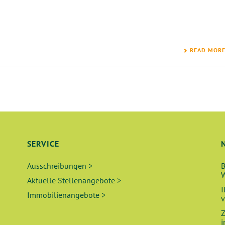
READ MOR
SERVICE
Ausschreibungen >
B
W
Aktuelle Stellenangebote >
I
Immobilienangebote >
v
Z
i