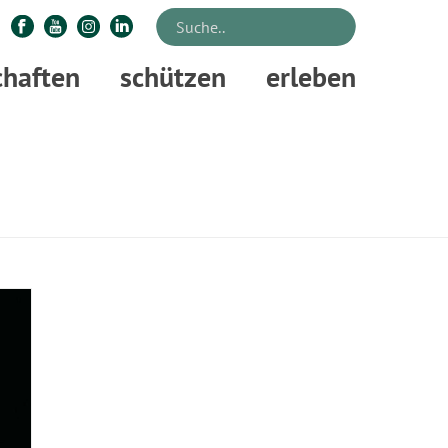
chaften
schützen
erleben
STARTSEITE
»
BREL