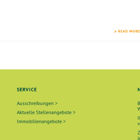
READ MOR
SERVICE
Ausschreibungen >
B
W
Aktuelle Stellenangebote >
I
Immobilienangebote >
v
Z
i