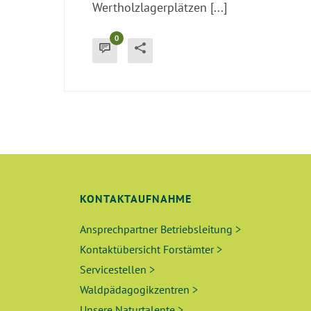
Wertholzlagerplätzen [...]
0
KONTAKTAUFNAHME
Ansprechpartner Betriebsleitung >
Kontaktübersicht Forstämter >
Servicestellen >
Waldpädagogikzentren >
Unsere Naturtalente >