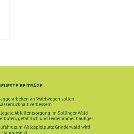
E
NEUESTE BEITRÄGE
aggerarbeiten an Waldwegen sollen
asserrückhalt verbessern
llegale Abfallentsorgung im Sollinger Wald –
erboten, gefährlich und leider immer häufiger
ufahrt zum Waldspielplatz Grinderwald wird
nstandgesetzt