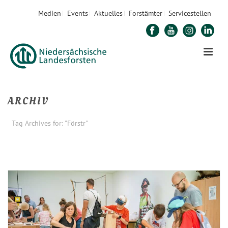
Medien
Events
Aktuelles
Forstämter
Servicestellen
ARCHIV
Tag Archives for: "Förstr"
STARTSEITE
»
FÖRSTR