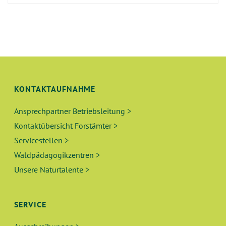
KONTAKTAUFNAHME
Ansprechpartner Betriebsleitung >
Kontaktübersicht Forstämter >
Servicestellen >
Waldpädagogikzentren >
Unsere Naturtalente >
SERVICE