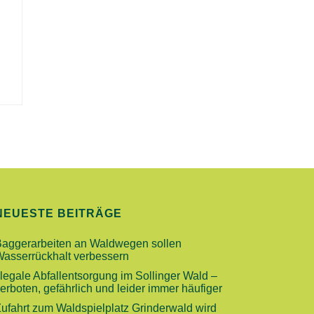
E
NEUESTE BEITRÄGE
Baggerarbeiten an Waldwegen sollen
Wasserrückhalt verbessern
llegale Abfallentsorgung im Sollinger Wald –
erboten, gefährlich und leider immer häufiger
ufahrt zum Waldspielplatz Grinderwald wird