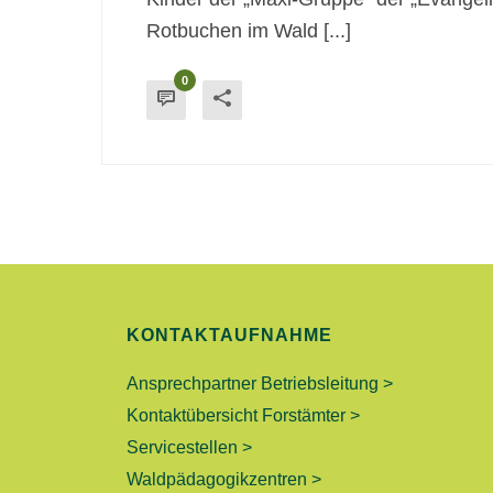
Rotbuchen im Wald [...]
0
KONTAKTAUFNAHME
Ansprechpartner Betriebsleitung >
Kontaktübersicht Forstämter >
Servicestellen >
Waldpädagogikzentren >