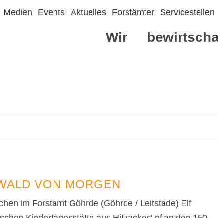
Medien
Events
Aktuelles
Forstämter
Servicestellen
Wir
bewirtscha
 WALD VON MORGEN
chen im Forstamt Göhrde (Göhrde / Leitstade) Elf
schen Kindertagesstätte aus Hitzacker“ pflanzten 150