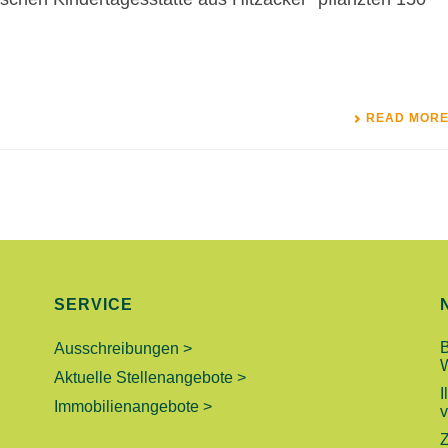
READ MOR
SERVICE
Ausschreibungen >
Aktuelle Stellenangebote >
I
Immobilienangebote >
v
Z