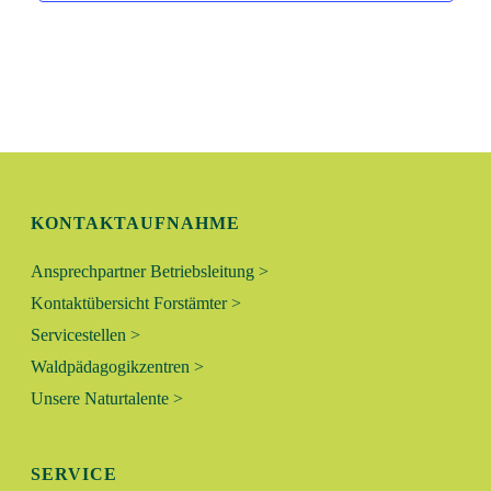
A
U
T
N
I
O
D
N
A
KONTAKTAUFNAHME
N
Ansprechpartner Betriebsleitung >
S
Kontaktübersicht Forstämter >
I
Servicestellen >
Waldpädagogikzentren >
C
Unsere Naturtalente >
H
T
SERVICE