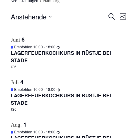
Veranstaltungen
Hamburg
Anstehende
V
V
Suche
Foto
E
Datum
E
auswählen.
R
6
Juni
R
A
Empfohlen
10:00
-
18:00
LAGERFEUERKOCHKURS IN RÜSTJE BEI
N
A
STADE
S
€95
N
T
4
Juli
A
S
Empfohlen
10:00
-
18:00
L
LAGERFEUERKOCHKURS IN RÜSTJE BEI
T
T
STADE
€95
A
U
N
1
L
Aug.
G
Empfohlen
10:00
-
18:00
LAGERFEUERKOCHKURS IN RÜSTJE BEI