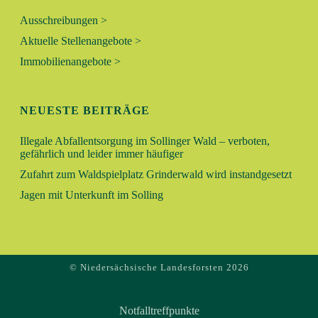
E
Ausschreibungen >
Aktuelle Stellenangebote >
N
Immobilienangebote >
,
NEUESTE BEITRÄGE
N
Illegale Abfallentsorgung im Sollinger Wald – verboten,
A
gefährlich und leider immer häufiger
V
Zufahrt zum Waldspielplatz Grinderwald wird instandgesetzt
Jagen mit Unterkunft im Solling
I
G
A
© Niedersächsische Landesforsten 2026
T
Notfalltreffpunkte