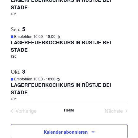
T
A
STADE
N
U
€95
S
N
5
Sep.
I
Empfohlen
10:00
-
18:00
C
G
LAGERFEUERKOCHKURS IN RÜSTJE BEI
STADE
H
E
€95
T
N
E
3
Okt.
N
Empfohlen
10:00
-
18:00
S
LAGERFEUERKOCHKURS IN RÜSTJE BEI
-
STADE
U
N
€95
A
C
Vorherige
Heute
Nächste
V
Veranstaltungen
Veranstalt
H
I
Kalender abonnieren
E
G