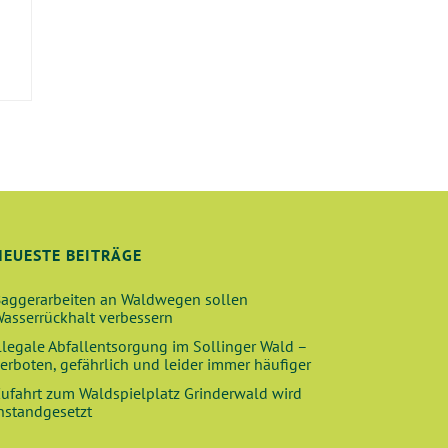
E
NEUESTE BEITRÄGE
aggerarbeiten an Waldwegen sollen
asserrückhalt verbessern
llegale Abfallentsorgung im Sollinger Wald –
erboten, gefährlich und leider immer häufiger
ufahrt zum Waldspielplatz Grinderwald wird
nstandgesetzt