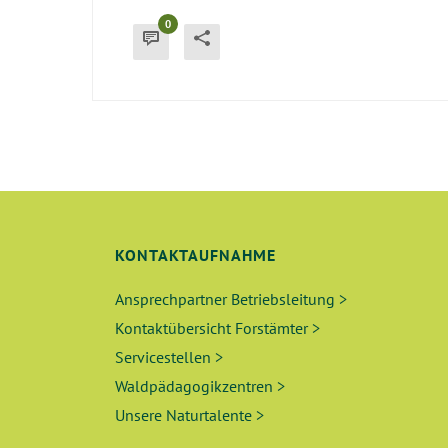
0
KONTAKTAUFNAHME
Ansprechpartner Betriebsleitung >
Kontaktübersicht Forstämter >
Servicestellen >
Waldpädagogikzentren >
Unsere Naturtalente >