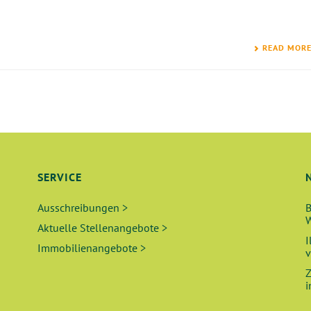
READ MOR
SERVICE
Ausschreibungen >
B
W
Aktuelle Stellenangebote >
I
Immobilienangebote >
v
Z
i