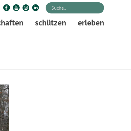
chaften
schützen
erleben
STARTSEITE
»
MORITZ