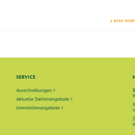
READ MOR
SERVICE
Ausschreibungen >
B
W
Aktuelle Stellenangebote >
I
Immobilienangebote >
v
Z
i