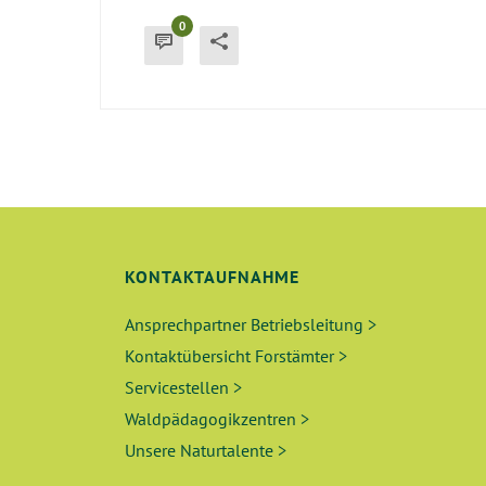
0
KONTAKTAUFNAHME
Ansprechpartner Betriebsleitung >
Kontaktübersicht Forstämter >
Servicestellen >
Waldpädagogikzentren >
Unsere Naturtalente >