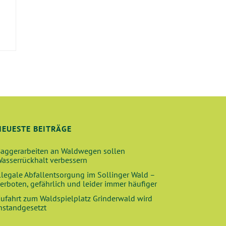
E
NEUESTE BEITRÄGE
aggerarbeiten an Waldwegen sollen
asserrückhalt verbessern
llegale Abfallentsorgung im Sollinger Wald –
erboten, gefährlich und leider immer häufiger
ufahrt zum Waldspielplatz Grinderwald wird
nstandgesetzt