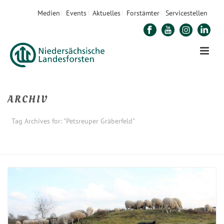
Medien
Events
Aktuelles
Forstämter
Servicestellen
ARCHIV
Tag Archives for: "Petsreuper Gräberfeld"
STARTSEITE
»
PETSREUPER GRÄBERFELD