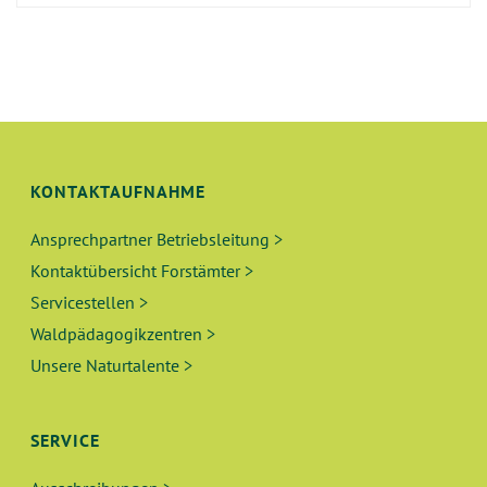
KONTAKTAUFNAHME
Ansprechpartner Betriebsleitung >
Kontaktübersicht Forstämter >
Servicestellen >
Waldpädagogikzentren >
Unsere Naturtalente >
SERVICE