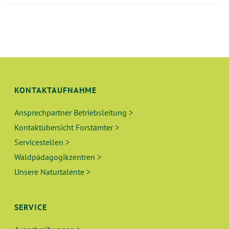
KONTAKTAUFNAHME
Ansprechpartner Betriebsleitung >
Kontaktübersicht Forstämter >
Servicestellen >
Waldpädagogikzentren >
Unsere Naturtalente >
SERVICE