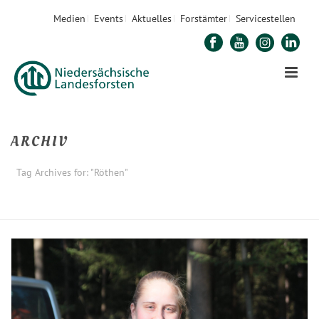
Medien
Events
Aktuelles
Forstämter
Servicestellen
ARCHIV
Tag Archives for: "Röthen"
STARTSEITE
»
RÖTHEN