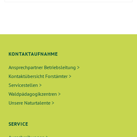
KONTAKTAUFNAHME
Ansprechpartner Betriebsleitung >
Kontaktübersicht Forstämter >
Servicestellen >
Waldpädagogikzentren >
Unsere Naturtalente >
SERVICE