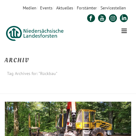
Medien
Events
Aktuelles
Forstämter
Servicestellen
ARCHIV
Tag Archives for: "Rückbau"
STARTSEITE
»
RÜCKBAU