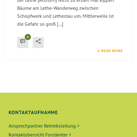
der Lethe (Ahlhorn) Nicht zu ersten Mal kippen
Bäume am Lethe-Wanderweg zwischen
Schöpfwerk und Lethestau um. Mittlerweile ist
die Gefahr so groß [...]
0
READ MORE
KONTAKTAUFNAHME
Ansprechpartner Betriebsleitung >
Kontaktübersicht Forstämter >