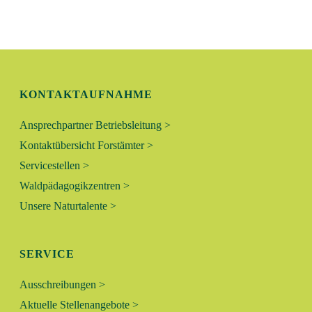
N
L
G
T
A
N
U
KONTAKTAUFNAHME
S
N
I
Ansprechpartner Betriebsleitung >
C
G
Kontaktübersicht Forstämter >
H
Servicestellen >
E
T
Waldpädagogikzentren >
N
E
Unsere Naturtalente >
N
S
-
SERVICE
U
N
Ausschreibungen >
A
C
Aktuelle Stellenangebote >