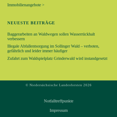
V
Immobilienangebote >
H
I
E
G
NEUESTE BEITRÄGE
A
U
T
Baggerarbeiten an Waldwegen sollen Wasserrückhalt
verbessern
N
I
Illegale Abfallentsorgung im Sollinger Wald – verboten,
O
gefährlich und leider immer häufiger
D
N
Zufahrt zum Waldspielplatz Grinderwald wird instandgesetzt
A
N
© Niedersächsische Landesforsten 2026
S
I
Notfalltreffpunkte
C
Impressum