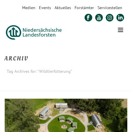
Medien
Events
Aktuelles
Forstämter
Servicestellen
ARCHIV
Tag Archives for: "Wildtierfütterung"
STARTSEITE
»
WILDTIERFÜTTERUNG