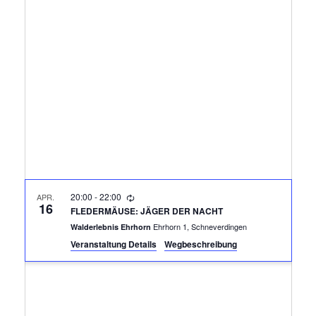
R
A
N
A
S
N
T
A
S
L
T
T
A
U
N
L
20:00
-
22:00
APR.
G
16
FLEDERMÄUSE: JÄGER DER NACHT
T
A
Ehrhorn 1, Schneverdingen
Walderlebnis Ehrhorn
Veranstaltung Details
Wegbeschreibung
N
U
S
N
I