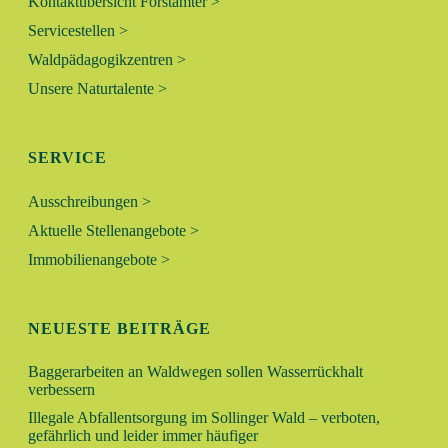
Kontaktübersicht Forstämter >
N
Servicestellen >
A
Waldpädagogikzentren >
N
Unsere Naturtalente >
S
SERVICE
I
Ausschreibungen >
C
Aktuelle Stellenangebote >
H
Immobilienangebote >
T
NEUESTE BEITRÄGE
E
Baggerarbeiten an Waldwegen sollen Wasserrückhalt
N
verbessern
Illegale Abfallentsorgung im Sollinger Wald – verboten,
,
gefährlich und leider immer häufiger