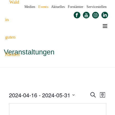
Medien
Events
Aktuelles
Forstämter
Servicestellen
Veranstaltungen
STARTSEITE
»
VERANSTALTUNGEN
2024-04-16
 - 
2024-05-31
V
V
Suche
Karte
E
Datum
E
auswählen.
R