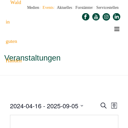
Medien
Events
Aktuelles
Forstämter
Servicestellen
Veranstaltungen
STARTSEITE
»
VERANSTALTUNGEN
2024-04-16
 - 
2025-09-05
V
V
Suche
Karte
E
Datum
E
auswählen.
R