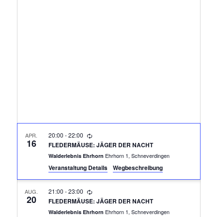
R
A
N
A
S
N
T
A
S
L
T
T
A
U
N
L
20:00
-
22:00
APR.
G
16
FLEDERMÄUSE: JÄGER DER NACHT
T
A
Ehrhorn 1, Schneverdingen
Walderlebnis Ehrhorn
Veranstaltung Details
Wegbeschreibung
N
U
S
21:00
-
23:00
AUG.
N
20
I
FLEDERMÄUSE: JÄGER DER NACHT
Ehrhorn 1, Schneverdingen
Walderlebnis Ehrhorn