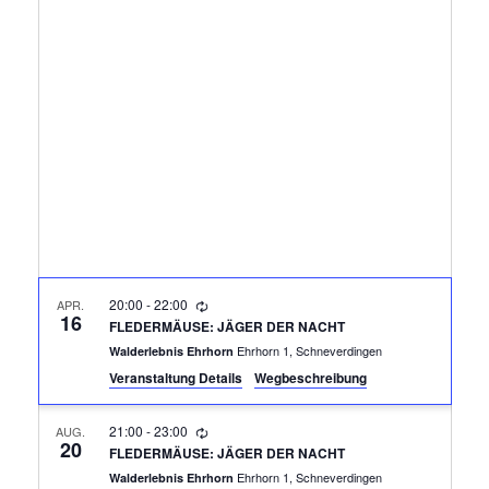
R
A
N
A
S
N
T
A
S
L
T
T
A
U
N
L
20:00
-
22:00
APR.
G
16
FLEDERMÄUSE: JÄGER DER NACHT
T
A
Ehrhorn 1, Schneverdingen
Walderlebnis Ehrhorn
Veranstaltung Details
Wegbeschreibung
N
U
S
21:00
-
23:00
AUG.
N
20
I
FLEDERMÄUSE: JÄGER DER NACHT
Ehrhorn 1, Schneverdingen
Walderlebnis Ehrhorn