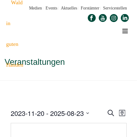
Medien
Events
Aktuelles
Forstämter
Servicestellen
Veranstaltungen
STARTSEITE
»
VERANSTALTUNGEN
2023-11-20
 - 
2025-08-23
V
V
Suche
Karte
E
Datum
E
auswählen.
R