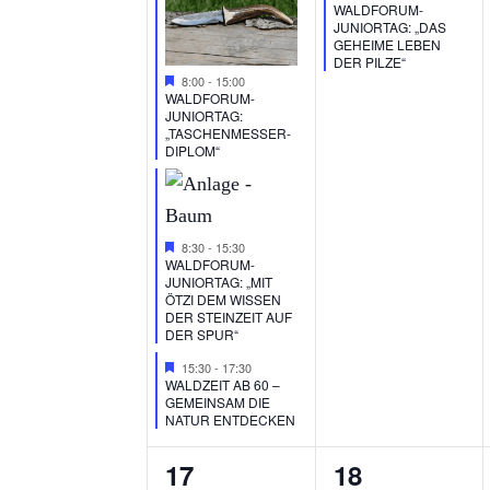
WALDFORUM-
T
T
N
E
E
E
JUNIORTAG: „DAS
GEHEIME LEBEN
U
U
R
R
S
DER PILZE“
U
8:00
-
15:00
N
N
A
A
WALDFORUM-
T
JUNIORTAG:
N
G
G
N
N
„TASCHENMESSER-
DIPLOM“
A
E
E
S
S
D
N
N
T
T
L
A
,
,
A
A
8:30
-
15:30
T
WALDFORUM-
N
L
L
JUNIORTAG: „MIT
ÖTZI DEM WISSEN
U
T
T
S
DER STEINZEIT AUF
DER SPUR“
U
U
N
I
15:30
-
17:30
WALDZEIT AB 60 –
N
N
G
GEMEINSAM DIE
C
NATUR ENTDECKEN
G
G
E
H
E
,
0
0
17
18