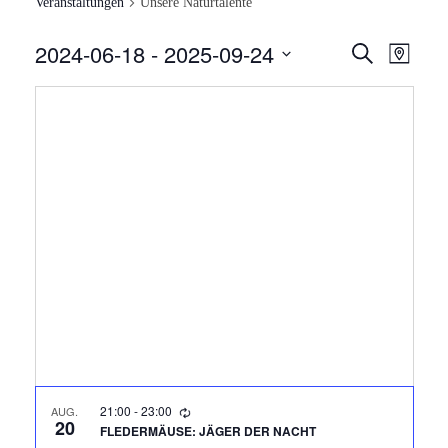
Veranstaltungen
Unsere Naturtalente
2024-06-18
 - 
2025-09-24
V
V
Suche
Karte
E
Datum
E
auswählen.
R
R
A
N
A
S
N
T
A
S
L
T
T
A
U
N
L
21:00
-
23:00
AUG.
G
20
FLEDERMÄUSE: JÄGER DER NACHT