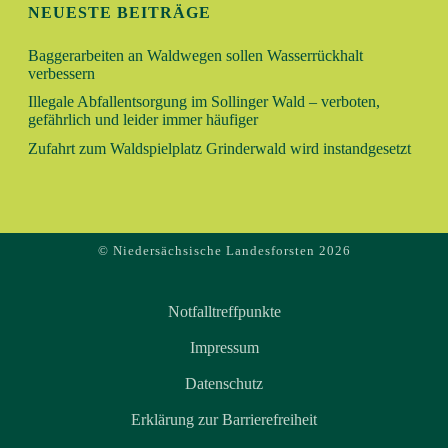
24
NEUESTE BEITRÄGE
HIRSCHBRUNFT IM WILDPARK NEUHAUS
E
Wildpark 1, Holzminden
Wildpark Neuhaus
Baggerarbeiten an Waldwegen sollen Wasserrückhalt
N
verbessern
Illegale Abfallentsorgung im Sollinger Wald – verboten,
,
gefährlich und leider immer häufiger
Zufahrt zum Waldspielplatz Grinderwald wird instandgesetzt
N
A
V
© Niedersächsische Landesforsten 2026
I
Notfalltreffpunkte
G
Impressum
A
Datenschutz
Erklärung zur Barrierefreiheit
T