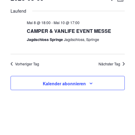
Tag
E
Datum
E
Laufend
R
wählen.
R
Mai 8 @ 18:00
-
Mai 10 @ 17:00
A
CAMPER & VANLIFE EVENT MESSE
N
A
Jagdschloss Springe
Jagdschloss, Springe
S
N
T
A
S
Vorheriger Tag
Nächster Tag
L
T
T
Kalender abonnieren
A
U
N
L
G
T
A
N
U