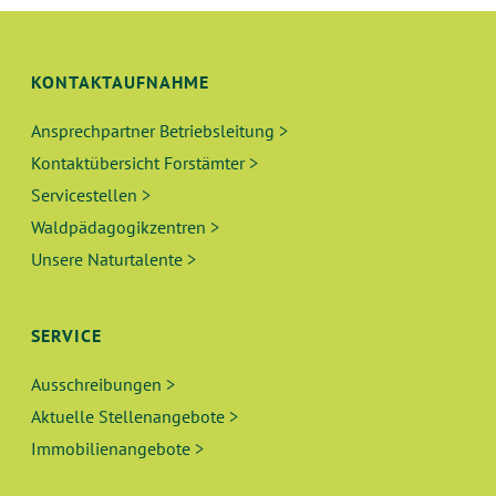
S
N
I
C
G
KONTAKTAUFNAHME
H
E
Ansprechpartner Betriebsleitung >
T
Kontaktübersicht Forstämter >
N
E
Servicestellen >
N
S
Waldpädagogikzentren >
-
Unsere Naturtalente >
U
N
A
C
SERVICE
V
H
I
Ausschreibungen >
E
Aktuelle Stellenangebote >
G
Immobilienangebote >
A
U
T