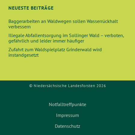
N
I
NEUESTE BEITRÄGE
O
D
Baggerarbeiten an Waldwegen sollen Wasserrückhalt
N
verbessern
A
Illegale Abfallentsorgung im Sollinger Wald – verboten,
gefährlich und leider immer häufiger
N
Zufahrt zum Waldspielplatz Grinderwald wird
instandgesetzt
S
I
C
© Niedersächsische Landesforsten 2026
H
Notfalltreffpunkte
T
Impressum
E
Datenschutz