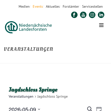
Medien
Events
Aktuelles
Forstämter
Servicestellen
VERANSTALTUNGEN
STARTSEITE
»
UNSERE NATURTALENTE
»
JAGDSCHLOSS SPRINGE
Jagdschloss Springe
Veranstaltungen
Jagdschloss Springe
2026-05-09
V
V
Suche