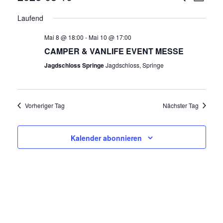
E
Datum
E
Laufend
wählen.
R
Mai 8 @ 18:00
-
Mai 10 @ 17:00
R
A
CAMPER & VANLIFE EVENT MESSE
N
A
Jagdschloss Springe
Jagdschloss, Springe
S
N
T
A
S
Vorheriger Tag
Nächster Tag
L
T
T
Kalender abonnieren
A
U
N
L
G
T
A
N
U