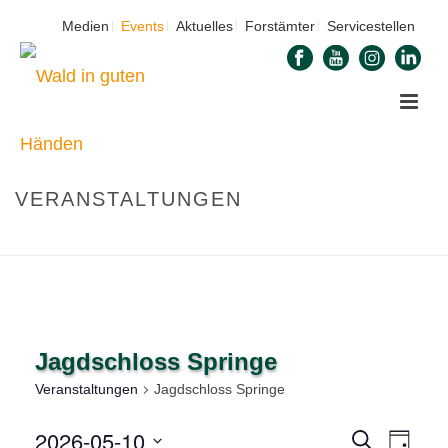
Medien
Events
Aktuelles
Forstämter
Servicestellen
VERANSTALTUNGEN
STARTSEITE
»
UNSERE NATURTALENTE
»
JAGDSCHLOSS SPRINGE
Jagdschloss Springe
Veranstaltungen
Jagdschloss Springe
2026-05-10
V
V
Suche
Tag