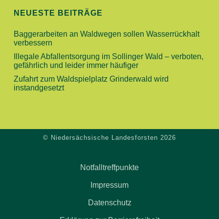
N
I
NEUESTE BEITRÄGE
O
D
Baggerarbeiten an Waldwegen sollen Wasserrückhalt
N
verbessern
A
Illegale Abfallentsorgung im Sollinger Wald – verboten,
gefährlich und leider immer häufiger
N
Zufahrt zum Waldspielplatz Grinderwald wird
instandgesetzt
S
I
C
© Niedersächsische Landesforsten 2026
H
Notfalltreffpunkte
T
Impressum
E
Datenschutz