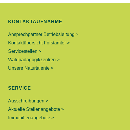
S
N
I
C
G
KONTAKTAUFNAHME
H
E
Ansprechpartner Betriebsleitung >
T
Kontaktübersicht Forstämter >
N
E
Servicestellen >
N
S
Waldpädagogikzentren >
-
Unsere Naturtalente >
U
N
A
C
SERVICE
V
H
I
Ausschreibungen >
Aktuelle Stellenangebote >
E
G
Immobilienangebote >
A
U
T