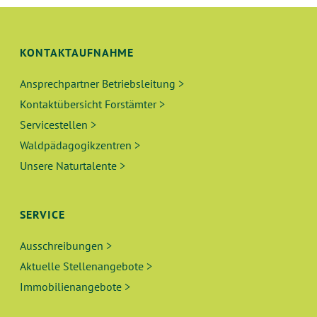
N
I
C
G
H
KONTAKTAUFNAHME
E
T
Ansprechpartner Betriebsleitung >
N
E
Kontaktübersicht Forstämter >
N
S
Servicestellen >
-
Waldpädagogikzentren >
U
N
Unsere Naturtalente >
A
C
V
H
SERVICE
I
E
G
Ausschreibungen >
A
Aktuelle Stellenangebote >
U
T
Immobilienangebote >
N
I