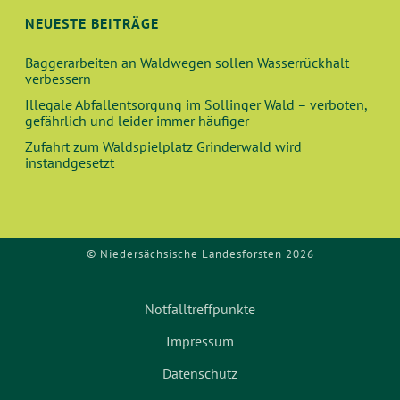
O
D
NEUESTE BEITRÄGE
N
A
Baggerarbeiten an Waldwegen sollen Wasserrückhalt
verbessern
N
Illegale Abfallentsorgung im Sollinger Wald – verboten,
gefährlich und leider immer häufiger
S
Zufahrt zum Waldspielplatz Grinderwald wird
instandgesetzt
I
C
© Niedersächsische Landesforsten 2026
H
T
Notfalltreffpunkte
E
Impressum
Datenschutz
N