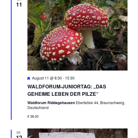
11
E
N
,
N
A
V
Empfohlen
August 11 @ 8:30
-
15:30
WALDFORUM-JUNIORTAG: „DAS
I
GEHEIME LEBEN DER PILZE“
G
Waldforum Riddagshausen
Ebertallee 44, Braunschweig,
Deutschland
A
€ 38,00
T
MI.
12