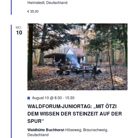
T
A
Helmstedt, Deutschland
N
U
€ 35,00
S
N
I
MO.
10
C
G
H
E
T
N
E
N
S
-
U
N
Empfohlen
August 10 @ 8:30
-
15:30
A
C
WALDFORUM-JUNIORTAG: „MIT ÖTZI
DEM WISSEN DER STEINZEIT AUF DER
V
H
SPUR“
I
Waldhütte Buchhorst
Höseweg, Braunschweig,
E
G
Deutschland