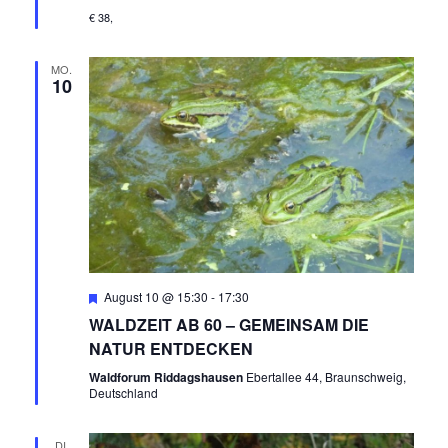
A
€ 38,
U
T
N
MO.
I
10
O
D
N
A
N
S
I
Empfohlen
August 10 @ 15:30
-
17:30
WALDZEIT AB 60 – GEMEINSAM DIE
C
NATUR ENTDECKEN
H
Waldforum Riddagshausen
Ebertallee 44, Braunschweig,
Deutschland
T
DI.