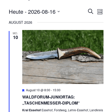
Heute
 - 
2026-08-16
V
V
Suche
Liste
E
Datum
E
AUGUST 2026
R
wählen.
R
A
MO.
10
N
A
S
N
T
A
S
L
T
T
A
U
Empfohlen
August 10 @ 8:00
-
15:00
N
WALDFORUM-JUNIORTAG:
L
„TASCHENMESSER-DIPLOM“
G
Kral Essehof
Essehof, Forstweg, Lehre-Essehof, Landkreis