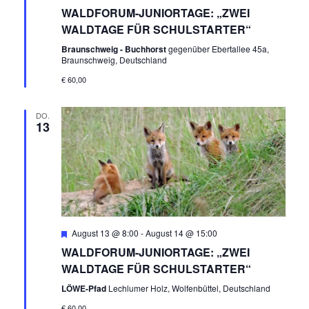
WALDFORUM-JUNIORTAGE: „ZWEI
WALDTAGE FÜR SCHULSTARTER“
Braunschweig - Buchhorst
gegenüber Ebertallee 45a,
Braunschweig, Deutschland
€ 60,00
DO.
13
Empfohlen
August 13 @ 8:00
-
August 14 @ 15:00
WALDFORUM-JUNIORTAGE: „ZWEI
WALDTAGE FÜR SCHULSTARTER“
LÖWE-Pfad
Lechlumer Holz, Wolfenbüttel, Deutschland
€ 60,00