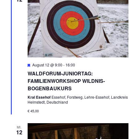
I
O
N
Empfohlen
August 12 @ 9:00
-
16:00
WALDFORUM-JUNIORTAG:
FAMILIENWORKSHOP WILDNIS-
BOGENBAUKURS
Kral Essehof
Essehof, Forstweg, Lehre-Essehof, Landkreis
Helmstedt, Deutschland
€ 45,00
MI.
12