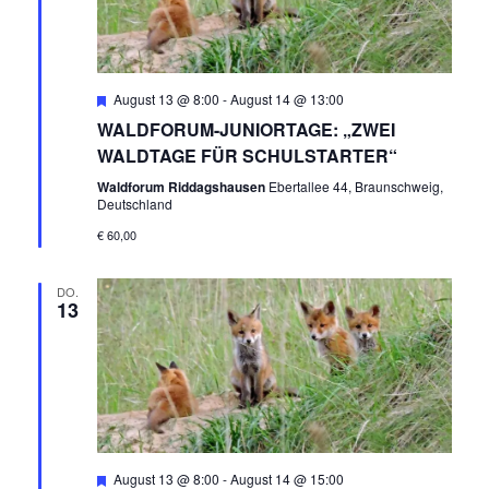
Empfohlen
August 13 @ 8:00
-
August 14 @ 13:00
WALDFORUM-JUNIORTAGE: „ZWEI
WALDTAGE FÜR SCHULSTARTER“
Waldforum Riddagshausen
Ebertallee 44, Braunschweig,
Deutschland
€ 60,00
DO.
13
Empfohlen
August 13 @ 8:00
-
August 14 @ 15:00