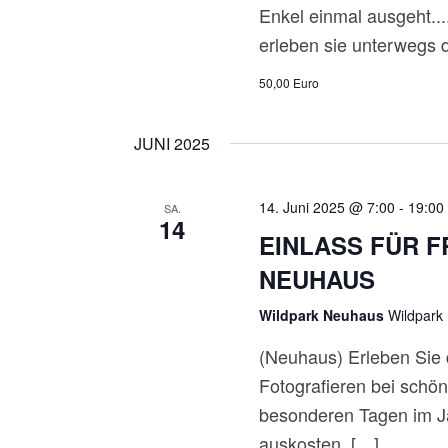
T
Enkel einmal ausgeht..
erleben sie unterwegs 
I
50,00 Euro
O
N
JUNI 2025
14. Juni 2025 @ 7:00
-
19:00
SA.
14
EINLASS FÜR 
NEUHAUS
Wildpark Neuhaus
Wildpark
(Neuhaus) Erleben Sie 
Fotografieren bei schö
besonderen Tagen im J
auskosten. […]