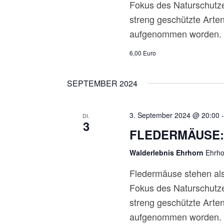
Fokus des Naturschutz
T
streng geschützte Arten
aufgenommen worden. Fü
U
6,00 Euro
N
G
SEPTEMBER 2024
E
3. September 2024 @ 20:00
DI.
3
N
FLEDERMÄUSE:
S
Walderlebnis Ehrhorn
Ehrho
U
Fledermäuse stehen als
Fokus des Naturschutz
C
streng geschützte Arten
H
aufgenommen worden. Fü