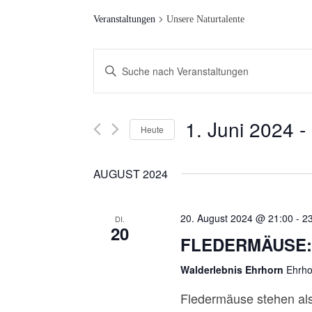
Veranstaltungen
Unsere Naturtalente
V
Bitte
Schlüsselwort
E
eingeben.
R
1. Juni 2024
 - 
Suche
Heute
nach
A
Datum
Veranstaltungen
wählen.
AUGUST 2024
N
Schlüsselwort.
S
20. August 2024 @ 21:00
-
2
DI.
20
FLEDERMÄUSE:
T
Walderlebnis Ehrhorn
Ehrho
A
Fledermäuse stehen als
L