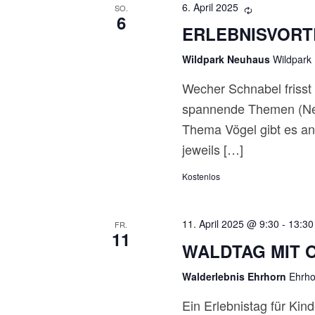
6. April 2025
SO.
T
6
ERLEBNISVORT
E
Wildpark Neuhaus
Wildpark
N
Wecher Schnabel frisst 
,
spannende Themen (Neu
Thema Vögel gibt es a
N
jeweils […]
A
Kostenlos
V
11. April 2025 @ 9:30
-
13:30
FR.
I
11
WALDTAG MIT 
G
Walderlebnis Ehrhorn
Ehrho
A
Ein Erlebnistag für Kin