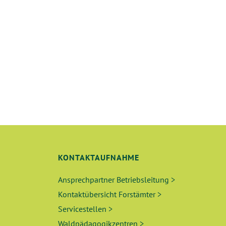
T
U
N
G
E
N
S
KONTAKTAUFNAHME
U
Ansprechpartner Betriebsleitung >
C
Kontaktübersicht Forstämter >
Servicestellen >
H
Waldpädagogikzentren >