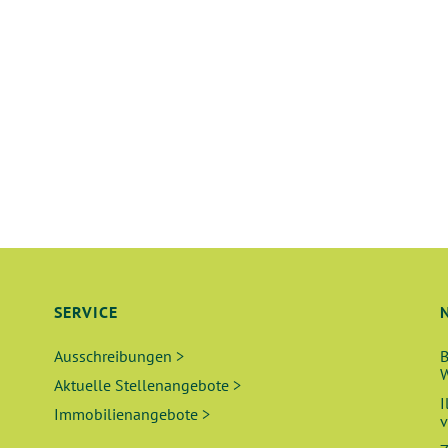
SERVICE
Ausschreibungen >
B
W
Aktuelle Stellenangebote >
I
Immobilienangebote >
v