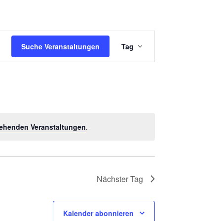
V
Suche Veranstaltungen
Tag
E
R
A
N
S
ehenden Veranstaltungen
.
T
A
L
T
Nächster Tag
U
N
Kalender abonnieren