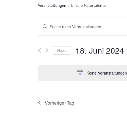
Veranstaltungen
Unsere Naturtalente
V
Bitte
E
Schlüsselwort
eingeben.
R
18. Juni 2024
Suche
Heute
nach
A
Datum
Veranstaltungen
wählen.
N
Keine Veranstaltungen
Schlüsselwort.
S
T
Vorheriger Tag
A
L