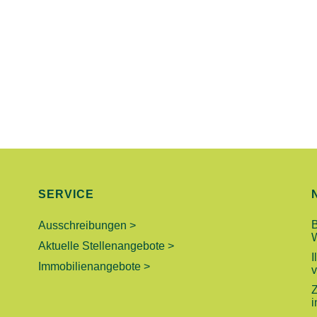
SERVICE
Ausschreibungen >
Aktuelle Stellenangebote >
I
Immobilienangebote >
v
Z
i