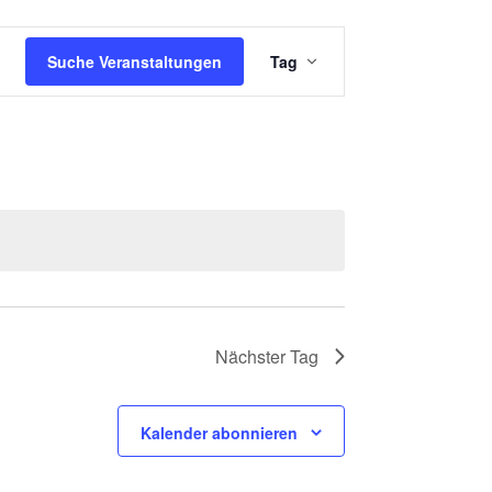
V
Suche Veranstaltungen
Tag
E
R
A
N
S
T
A
L
T
Nächster Tag
U
N
Kalender abonnieren
G
A