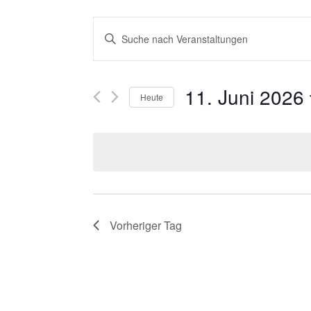
V
Bitte
Schlüsselwort
E
eingeben.
R
11. Juni 2026
Suche
Heute
nach
A
Datum
Veranstaltungen
wählen.
N
Schlüsselwort.
S
T
Vorheriger Tag
A
L
T