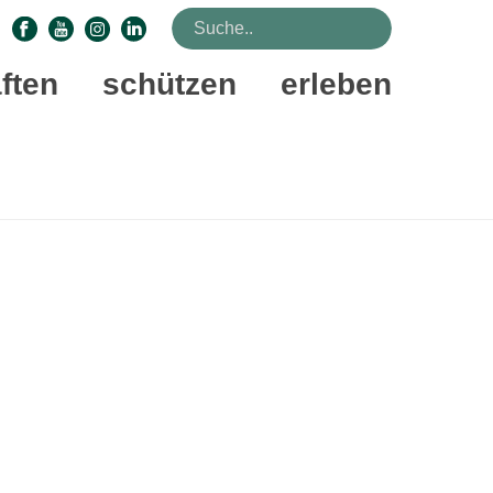
ften
schützen
erleben
STARTSEITE
»
REGION-SÜD