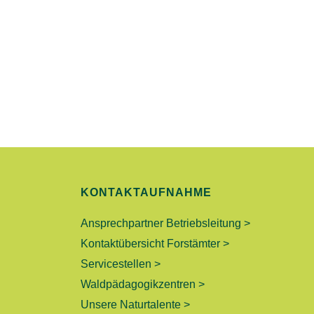
U
N
G
E
N
S
KONTAKTAUFNAHME
U
Ansprechpartner Betriebsleitung >
C
Kontaktübersicht Forstämter >
Servicestellen >
H
Waldpädagogikzentren >
E
Unsere Naturtalente >