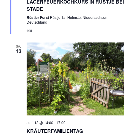
LAGERFEUERKOCHKURS IN RÜSTJE BEI
S
STADE
N
I
Rüstjer Forst
Rüstje 1a, Helmste, Niedersachsen,
C
Deutschland
G
€95
H
E
T
SA.
N
E
13
N
S
-
U
N
A
C
V
H
I
E
G
Juni 13 @ 14:00
-
17:00
A
U
KRÄUTERFAMILIENTAG