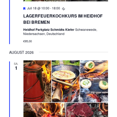
Empfohlen
Juli 18 @ 10:00
-
18:00
LAGERFEUERKOCHKURS IM HEIDHOF
BEI BREMEN
Heidhof Parkplatz Schmidts Kiefer
Schwanewede,
Niedersachsen, Deutschland
€95,00
AUGUST 2026
SA.
1