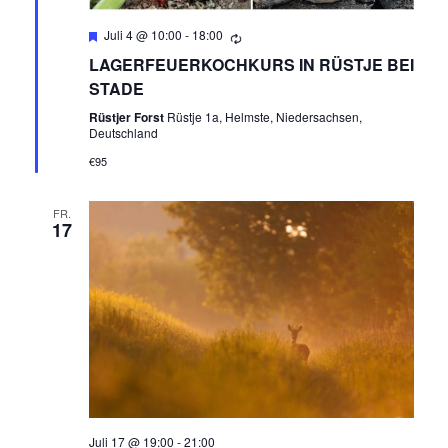
O
Empfohlen
Juli 4 @ 10:00
-
18:00
N
LAGERFEUERKOCHKURS IN RÜSTJE BEI
STADE
Rüstjer Forst
Rüstje 1a, Helmste, Niedersachsen,
Deutschland
€95
FR.
17
Juli 17 @ 19:00
-
21:00