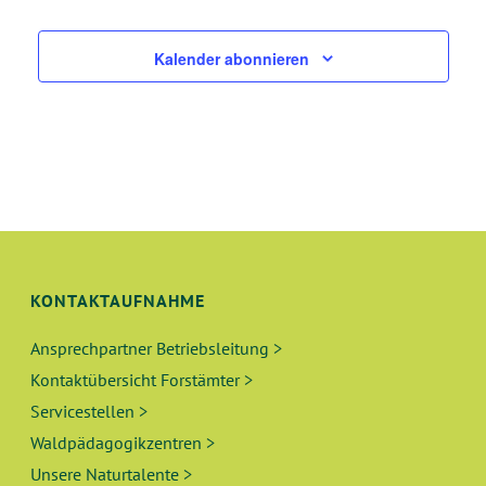
Kalender abonnieren
KONTAKTAUFNAHME
Ansprechpartner Betriebsleitung >
Kontaktübersicht Forstämter >
Servicestellen >
Waldpädagogikzentren >
Unsere Naturtalente >