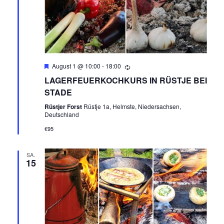
Empfohlen
August 1 @ 10:00
-
18:00
LAGERFEUERKOCHKURS IN RÜSTJE BEI
STADE
Rüstjer Forst
Rüstje 1a, Helmste, Niedersachsen,
Deutschland
€95
SA.
15