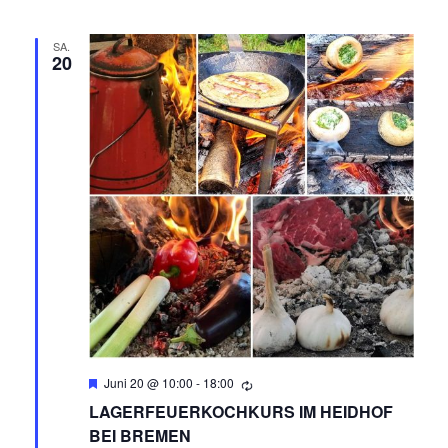
T
N
I
SA.
20
O
D
N
A
N
S
I
C
H
T
Empfohlen
Juni 20 @ 10:00
-
18:00
LAGERFEUERKOCHKURS IM HEIDHOF
E
BEI BREMEN