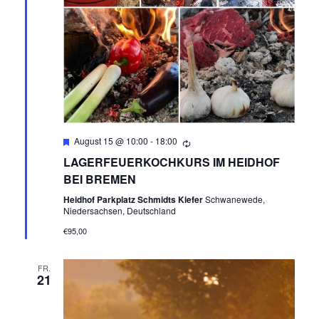
Empfohlen
August 15 @ 10:00
-
18:00
LAGERFEUERKOCHKURS IM HEIDHOF
BEI BREMEN
Heidhof Parkplatz Schmidts Kiefer
Schwanewede,
Niedersachsen, Deutschland
€95,00
FR.
21