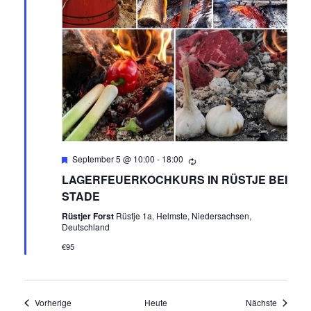
Empfohlen
September 5 @ 10:00
-
18:00
LAGERFEUERKOCHKURS IN RÜSTJE BEI
STADE
Rüstjer Forst
Rüstje 1a, Helmste, Niedersachsen,
Deutschland
€95
Veranstaltungen
Veransta
Vorherige
Heute
Nächste