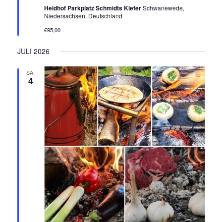
N
Heidhof Parkplatz Schmidts Kiefer
Schwanewede,
Niedersachsen, Deutschland
,
€95,00
N
JULI 2026
A
SA.
4
V
I
G
A
T
I