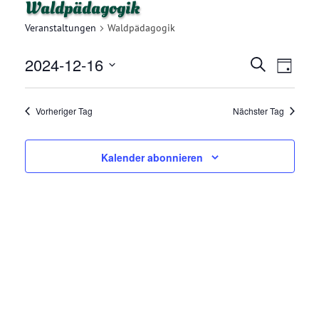
Waldpädagogik
Veranstaltungen
Waldpädagogik
2024-12-16
V
V
Suche
Tag
E
Datum
E
R
wählen.
Vorheriger Tag
Nächster Tag
R
A
N
A
Kalender abonnieren
S
N
T
A
S
L
T
T
A
U
N