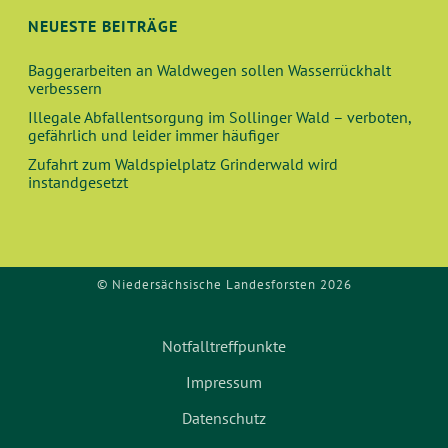
I
E
NEUESTE BEITRÄGE
G
A
U
Baggerarbeiten an Waldwegen sollen Wasserrückhalt
verbessern
T
N
Illegale Abfallentsorgung im Sollinger Wald – verboten,
I
gefährlich und leider immer häufiger
O
D
Zufahrt zum Waldspielplatz Grinderwald wird
N
instandgesetzt
A
N
© Niedersächsische Landesforsten 2026
S
I
Notfalltreffpunkte
C
Impressum
Datenschutz
H