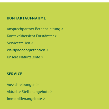
L
G
T
A
N
KONTAKTAUFNAHME
U
S
Ansprechpartner Betriebsleitung >
N
I
Kontaktübersicht Forstämter >
C
G
Servicestellen >
H
Waldpädagogikzentren >
E
T
Unsere Naturtalente >
N
E
N
S
SERVICE
-
U
Ausschreibungen >
N
Aktuelle Stellenangebote >
A
C
Immobilienangebote >
V
H