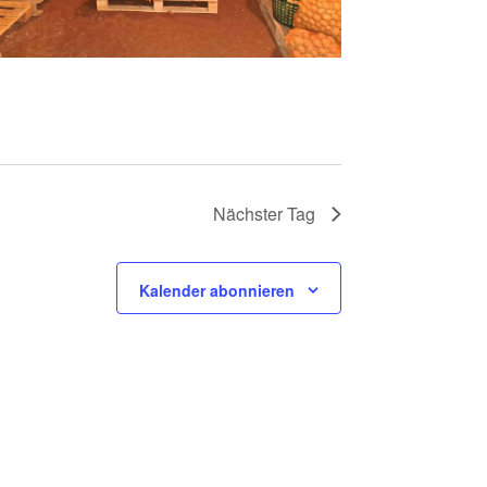
N
S
I
C
H
T
Nächster Tag
E
N
Kalender abonnieren
-
N
A
V
I
G