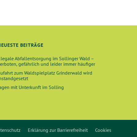
A
T
I
O
N
NEUESTE BEITRÄGE
llegale Abfallentsorgung im Sollinger Wald –
erboten, gefährlich und leider immer häufiger
ufahrt zum Waldspielplatz Grinderwald wird
nstandgesetzt
agen mit Unterkunft im Solling
tenschutz
Erklärung zur Barrierefreiheit
Cookies