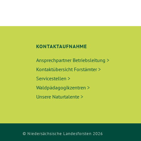
U
N
D
KONTAKTAUFNAHME
A
Ansprechpartner Betriebsleitung >
N
Kontaktübersicht Forstämter >
S
Servicestellen >
Waldpädagogikzentren >
I
Unsere Naturtalente >
C
H
T
© Niedersächsische Landesforsten 2026