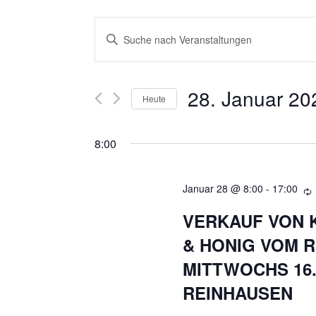
V
Bitte
E
Schlüsselwort
eingeben.
R
28. Januar 20
Suche
Heute
nach
A
Datum
Veranstaltungen
wählen.
8:00
N
Schlüsselwort.
S
Januar 28 @ 8:00
-
17:00
T
VERKAUF VON 
& HONIG VOM R
A
MITTWOCHS 16.
L
REINHAUSEN
T