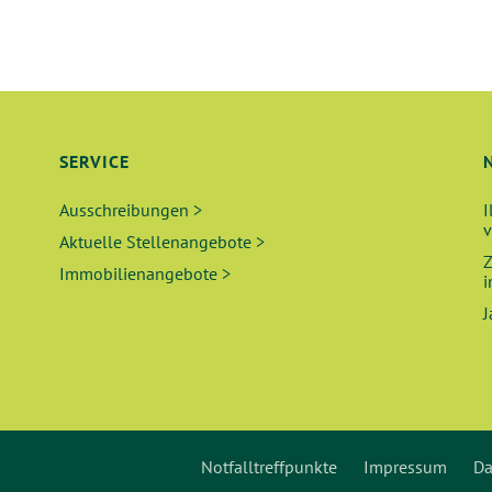
SERVICE
Ausschreibungen >
I
v
Aktuelle Stellenangebote >
Z
Immobilienangebote >
i
J
Notfalltreffpunkte
Impressum
Da