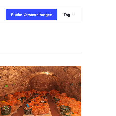
V
Suche Veranstaltungen
Tag
E
R
A
N
S
T
A
L
T
U
N
G
A