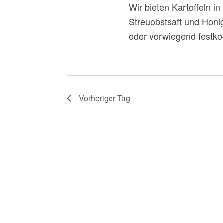
Wir bieten Kartoffeln in
U
Streuobstsaft und Honi
oder vorwiegend festkoc
N
G
E
Vorheriger Tag
N
S
U
C
H
E