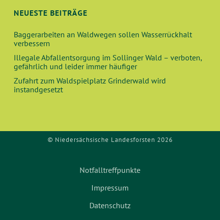
O
D
NEUESTE BEITRÄGE
N
A
Baggerarbeiten an Waldwegen sollen Wasserrückhalt
verbessern
N
Illegale Abfallentsorgung im Sollinger Wald – verboten,
gefährlich und leider immer häufiger
S
Zufahrt zum Waldspielplatz Grinderwald wird
instandgesetzt
I
C
© Niedersächsische Landesforsten 2026
H
T
Notfalltreffpunkte
E
Impressum
Datenschutz
N