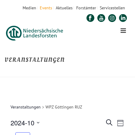
Medien
Events
Aktuelles
Forstämter
Servicestellen
VERANSTALTUNGEN
STARTSEITE
»
WALDPÄDAGOGIK
»
WPZ GÖTTINGEN RUZ
Veranstaltungen
WPZ Göttingen RUZ
2024-10
V
V
Suche
Woche
E
Datum