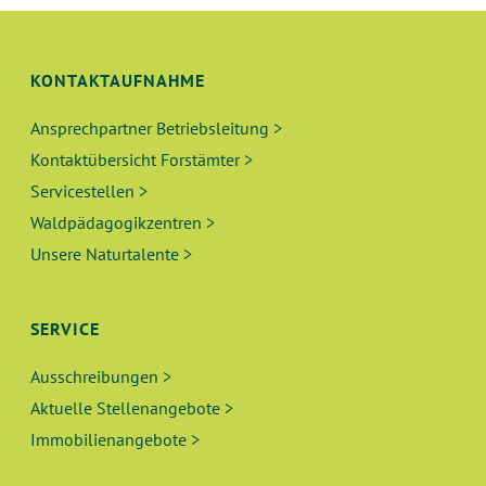
N
I
C
G
H
KONTAKTAUFNAHME
E
T
Ansprechpartner Betriebsleitung >
N
E
Kontaktübersicht Forstämter >
N
S
Servicestellen >
-
Waldpädagogikzentren >
U
N
Unsere Naturtalente >
A
C
V
H
SERVICE
I
E
G
Ausschreibungen >
A
Aktuelle Stellenangebote >
U
T
Immobilienangebote >
N
I