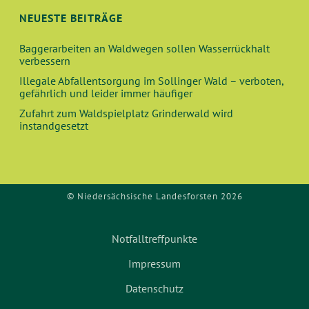
O
D
NEUESTE BEITRÄGE
N
A
Baggerarbeiten an Waldwegen sollen Wasserrückhalt
verbessern
N
Illegale Abfallentsorgung im Sollinger Wald – verboten,
gefährlich und leider immer häufiger
S
Zufahrt zum Waldspielplatz Grinderwald wird
instandgesetzt
I
C
© Niedersächsische Landesforsten 2026
H
T
Notfalltreffpunkte
E
Impressum
Datenschutz
N