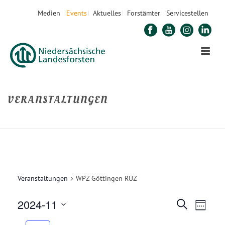
Medien
Events
Aktuelles
Forstämter
Servicestellen
VERANSTALTUNGEN
STARTSEITE
»
WALDPÄDAGOGIK
»
WPZ GÖTTINGEN RUZ
Veranstaltungen
WPZ Göttingen RUZ
2024-11
V
V
Suche
Woche
E
Datum