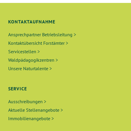
N
I
C
G
H
KONTAKTAUFNAHME
E
T
Ansprechpartner Betriebsleitung >
N
E
Kontaktübersicht Forstämter >
N
S
Servicestellen >
-
Waldpädagogikzentren >
U
N
Unsere Naturtalente >
A
C
V
H
SERVICE
I
E
G
Ausschreibungen >
A
Aktuelle Stellenangebote >
U
T
Immobilienangebote >
N
I