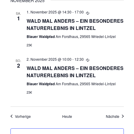
NOVEMBER 2025
N
1. November 2025 @ 14:30
-
17:00
SA.
1
WALD MAL ANDERS – EIN BESONDERES
A
NATURERLEBNIS IN LINTZEL
V
Blauer Waldpfad
Am Forsthaus, 29565 Wriedel-Lintzel
23€
I
2. November 2025 @ 10:00
-
12:30
G
SO.
2
WALD MAL ANDERS – EIN BESONDERES
A
NATURERLEBNIS IN LINTZEL
Blauer Waldpfad
Am Forsthaus, 29565 Wriedel-Lintzel
T
23€
I
O
Veranstaltungen
Veransta
Vorherige
Heute
Nächste
N