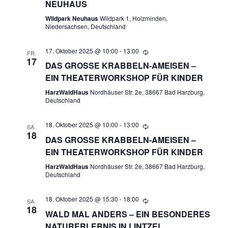
C
G
NEUHAUS
H
Wildpark Neuhaus
Wildpark 1, Holzminden,
E
Niedersachsen, Deutschland
T
N
E
17. Oktober 2025 @ 10:00
-
13:00
FR.
17
N
DAS GROSSE KRABBELN-AMEISEN – E
S
IN THEATERWORKSHOP FÜR KINDER
-
U
HarzWaldHaus
Nordhäuser Str. 2e, 38667 Bad Harzburg,
N
Deutschland
A
C
V
18. Oktober 2025 @ 10:00
-
13:00
SA.
H
18
DAS GROSSE KRABBELN-AMEISEN – E
I
IN THEATERWORKSHOP FÜR KINDER
E
G
HarzWaldHaus
Nordhäuser Str. 2e, 38667 Bad Harzburg,
A
Deutschland
U
T
18. Oktober 2025 @ 15:30
-
18:00
N
SA.
I
18
WALD MAL ANDERS – EIN BESONDERES
O
D
NATURERLEBNIS IN LINTZEL