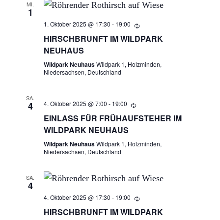
R
MI.
A
1
N
1. Oktober 2025 @ 17:30
-
19:00
A
S
HIRSCHBRUNFT IM WILDPARK
N
NEUHAUS
T
Wildpark Neuhaus
Wildpark 1, Holzminden,
A
S
Niedersachsen, Deutschland
L
T
T
SA.
4. Oktober 2025 @ 7:00
-
19:00
4
A
U
EINLASS FÜR FRÜHAUFSTEHER IM
N
WILDPARK NEUHAUS
L
G
Wildpark Neuhaus
Wildpark 1, Holzminden,
Niedersachsen, Deutschland
T
A
N
U
SA.
4
S
4. Oktober 2025 @ 17:30
-
19:00
N
I
HIRSCHBRUNFT IM WILDPARK