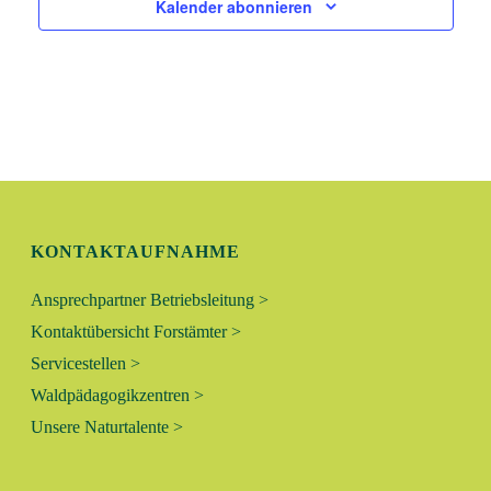
Kalender abonnieren
KONTAKTAUFNAHME
Ansprechpartner Betriebsleitung >
Kontaktübersicht Forstämter >
Servicestellen >
Waldpädagogikzentren >
Unsere Naturtalente >