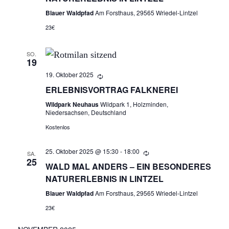
N
Blauer Waldpfad
Am Forsthaus, 29565 Wriedel-Lintzel
A
23€
N
SO.
19
S
19. Oktober 2025
I
ERLEBNISVORTRAG FALKNEREI
Wildpark Neuhaus
Wildpark 1, Holzminden,
C
Niedersachsen, Deutschland
Kostenlos
H
25. Oktober 2025 @ 15:30
-
18:00
T
SA.
25
WALD MAL ANDERS – EIN BESONDERES
E
NATURERLEBNIS IN LINTZEL
Blauer Waldpfad
Am Forsthaus, 29565 Wriedel-Lintzel
N
23€
,