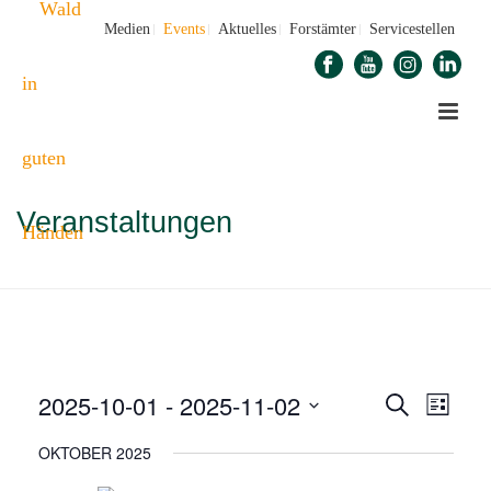
Medien
Events
Aktuelles
Forstämter
Servicestellen
Veranstaltungen
STARTSEITE
»
VERANSTALTUNGEN
»
SEITE 2
2025-10-01
 - 
2025-11-02
V
V
Suche
Liste
E
Datum
E
OKTOBER 2025
wählen.
R