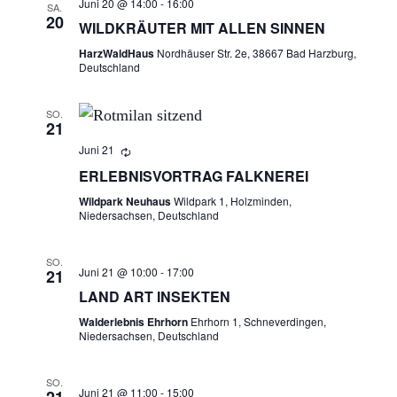
C
G
Juni 20 @ 14:00
-
16:00
SA.
20
H
WILDKRÄUTER MIT ALLEN SINNEN
E
T
HarzWaldHaus
Nordhäuser Str. 2e, 38667 Bad Harzburg,
Deutschland
N
E
N
SO.
S
21
-
Juni 21
U
N
ERLEBNISVORTRAG FALKNEREI
A
C
Wildpark Neuhaus
Wildpark 1, Holzminden,
Niedersachsen, Deutschland
V
H
I
SO.
E
G
Juni 21 @ 10:00
-
17:00
21
LAND ART INSEKTEN
A
U
Walderlebnis Ehrhorn
Ehrhorn 1, Schneverdingen,
T
Niedersachsen, Deutschland
N
I
O
SO.
D
Juni 21 @ 11:00
-
15:00
21