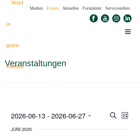
Medien
Events
Aktuelles
Forstämter
Servicestellen
Veranstaltungen
STARTSEITE
»
VERANSTALTUNGEN
»
SEITE 6
2026-06-13
 - 
2026-06-27
V
V
Suche
Liste
E
Datum
E
JUNI 2026
wählen.
R