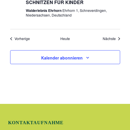
SCHNITZEN FÜR KINDER
N
Walderlebnis Ehrhorn
Ehrhorn 1, Schneverdingen,
Niedersachsen, Deutschland
A
V
Veranstaltungen
Veransta
Vorherige
Heute
Nächste
I
Kalender abonnieren
G
A
T
I
O
N
KONTAKTAUFNAHME