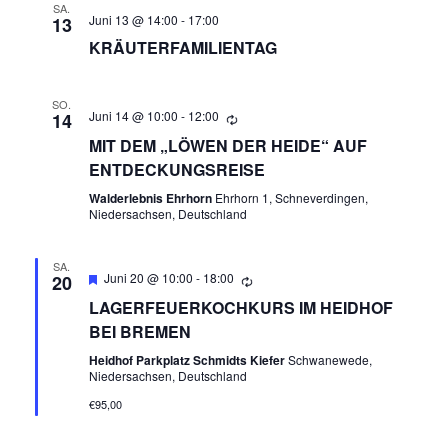
R
SA.
A
Juni 13 @ 14:00
-
17:00
13
N
KRÄUTERFAMILIENTAG
A
S
N
T
SO.
Juni 14 @ 10:00
-
12:00
14
A
S
MIT DEM „LÖWEN DER HEIDE“ AUF
L
ENTDECKUNGSREISE
T
T
Walderlebnis Ehrhorn
Ehrhorn 1, Schneverdingen,
Niedersachsen, Deutschland
A
U
N
SA.
L
Empfohlen
Juni 20 @ 10:00
-
18:00
20
G
LAGERFEUERKOCHKURS IM HEIDHOF
T
A
BEI BREMEN
N
U
Heidhof Parkplatz Schmidts Kiefer
Schwanewede,
Niedersachsen, Deutschland
S
N
€95,00
I