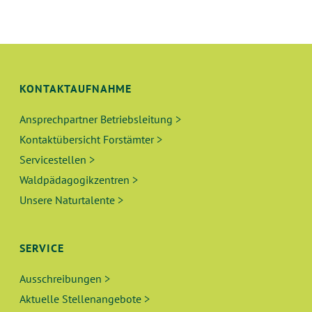
N
L
G
T
A
N
U
KONTAKTAUFNAHME
S
N
I
Ansprechpartner Betriebsleitung >
C
G
Kontaktübersicht Forstämter >
H
Servicestellen >
E
T
Waldpädagogikzentren >
N
E
Unsere Naturtalente >
N
S
-
SERVICE
U
N
Ausschreibungen >
A
C
Aktuelle Stellenangebote >
V