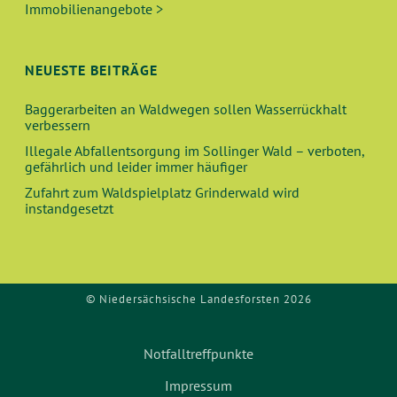
Immobilienangebote >
H
I
E
G
NEUESTE BEITRÄGE
A
U
T
Baggerarbeiten an Waldwegen sollen Wasserrückhalt
verbessern
N
I
Illegale Abfallentsorgung im Sollinger Wald – verboten,
O
D
gefährlich und leider immer häufiger
N
Zufahrt zum Waldspielplatz Grinderwald wird
A
instandgesetzt
N
S
© Niedersächsische Landesforsten 2026
I
Notfalltreffpunkte
C
Impressum