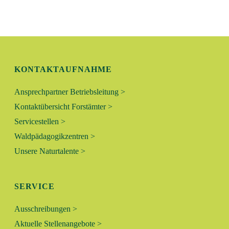
N
L
G
T
A
N
U
KONTAKTAUFNAHME
S
N
I
Ansprechpartner Betriebsleitung >
C
G
Kontaktübersicht Forstämter >
H
Servicestellen >
E
T
Waldpädagogikzentren >
N
E
Unsere Naturtalente >
N
S
-
SERVICE
U
N
Ausschreibungen >
A
C
Aktuelle Stellenangebote >