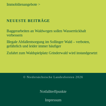
V
Immobilienangebote >
H
I
E
G
NEUESTE BEITRÄGE
A
U
T
Baggerarbeiten an Waldwegen sollen Wasserrückhalt
verbessern
N
I
Illegale Abfallentsorgung im Sollinger Wald – verboten,
O
gefährlich und leider immer häufiger
D
N
Zufahrt zum Waldspielplatz Grinderwald wird instandgesetzt
A
N
© Niedersächsische Landesforsten 2026
S
I
Notfalltreffpunkte
C
Impressum