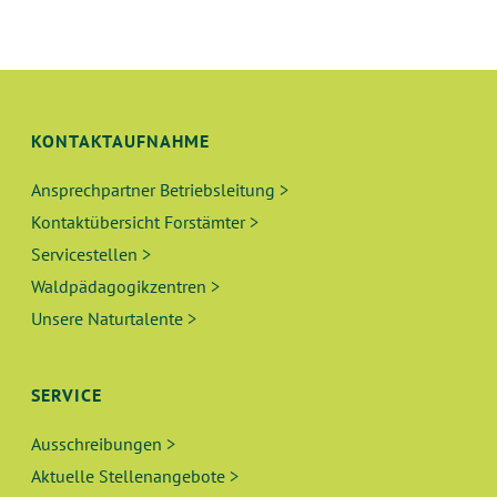
N
L
G
T
A
N
U
KONTAKTAUFNAHME
S
N
I
Ansprechpartner Betriebsleitung >
C
G
Kontaktübersicht Forstämter >
H
Servicestellen >
E
T
Waldpädagogikzentren >
N
E
Unsere Naturtalente >
N
S
-
SERVICE
U
N
Ausschreibungen >
A
C
Aktuelle Stellenangebote >
V