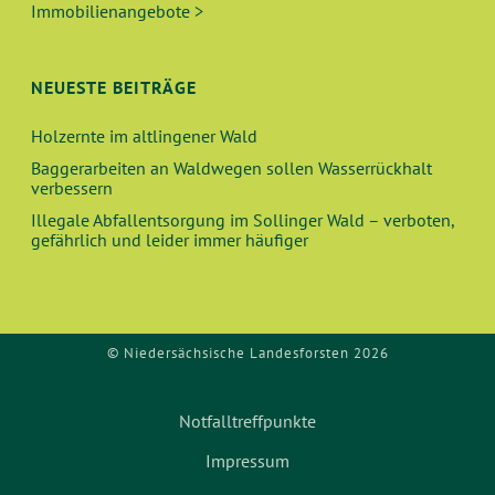
Immobilienangebote >
H
I
E
G
NEUESTE BEITRÄGE
A
U
T
Holzernte im altlingener Wald
N
I
Baggerarbeiten an Waldwegen sollen Wasserrückhalt
verbessern
O
D
Illegale Abfallentsorgung im Sollinger Wald – verboten,
N
gefährlich und leider immer häufiger
A
N
S
© Niedersächsische Landesforsten 2026
I
Notfalltreffpunkte
C
Impressum