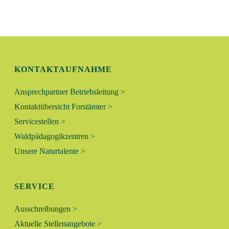
N
L
G
T
A
N
U
KONTAKTAUFNAHME
S
N
I
Ansprechpartner Betriebsleitung >
C
G
Kontaktübersicht Forstämter >
H
Servicestellen >
E
T
Waldpädagogikzentren >
N
E
Unsere Naturtalente >
N
S
-
SERVICE
U
N
Ausschreibungen >
A
C
Aktuelle Stellenangebote >