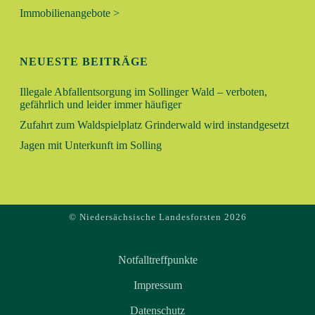
V
Immobilienangebote >
H
I
E
G
NEUESTE BEITRÄGE
A
U
T
Illegale Abfallentsorgung im Sollinger Wald – verboten,
gefährlich und leider immer häufiger
N
I
Zufahrt zum Waldspielplatz Grinderwald wird instandgesetzt
O
D
Jagen mit Unterkunft im Solling
N
A
N
© Niedersächsische Landesforsten 2026
S
Notfalltreffpunkte
I
Impressum
C
Datenschutz