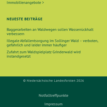
Immobilienangebote >
H
I
E
G
NEUESTE BEITRÄGE
A
U
T
Baggerarbeiten an Waldwegen sollen Wasserrückhalt
verbessern
N
I
Illegale Abfallentsorgung im Sollinger Wald – verboten,
O
D
gefährlich und leider immer häufiger
N
Zufahrt zum Waldspielplatz Grinderwald wird
A
instandgesetzt
N
S
© Niedersächsische Landesforsten 2026
I
Notfalltreffpunkte
C
Impressum