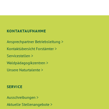
N
L
G
T
A
N
U
KONTAKTAUFNAHME
S
N
I
Ansprechpartner Betriebsleitung >
C
G
Kontaktübersicht Forstämter >
H
Servicestellen >
E
T
Waldpädagogikzentren >
N
E
Unsere Naturtalente >
N
S
-
SERVICE
U
N
Ausschreibungen >
A
C
Aktuelle Stellenangebote >
V