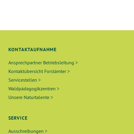
A
U
T
N
I
O
D
N
A
KONTAKTAUFNAHME
N
Ansprechpartner Betriebsleitung >
Kontaktübersicht Forstämter >
S
Servicestellen >
I
Waldpädagogikzentren >
Unsere Naturtalente >
C
H
SERVICE
T
Ausschreibungen >