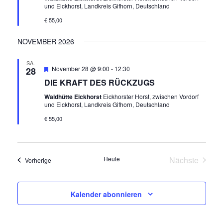
T
A
und Eickhorst, Landkreis Gifhorn, Deutschland
N
U
€ 55,00
S
N
NOVEMBER 2026
I
C
G
SA.
Empfohlen
November 28 @ 9:00
-
12:30
28
H
DIE KRAFT DES RÜCKZUGS
E
T
Waldhütte Eickhorst
Eickhorster Horst, zwischen Vordorf
N
und Eickhorst, Landkreis Gifhorn, Deutschland
E
€ 55,00
N
S
-
U
N
Heute
Nächste
Veranstaltungen
Vorherige
A
C
Veranstalt
V
H
Kalender abonnieren
I
E
G