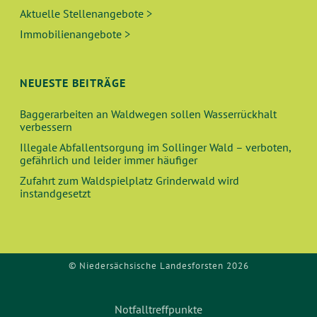
E
Aktuelle Stellenangebote >
Immobilienangebote >
N
,
NEUESTE BEITRÄGE
N
Baggerarbeiten an Waldwegen sollen Wasserrückhalt
verbessern
A
Illegale Abfallentsorgung im Sollinger Wald – verboten,
gefährlich und leider immer häufiger
V
Zufahrt zum Waldspielplatz Grinderwald wird
instandgesetzt
I
G
A
© Niedersächsische Landesforsten 2026
T
Notfalltreffpunkte