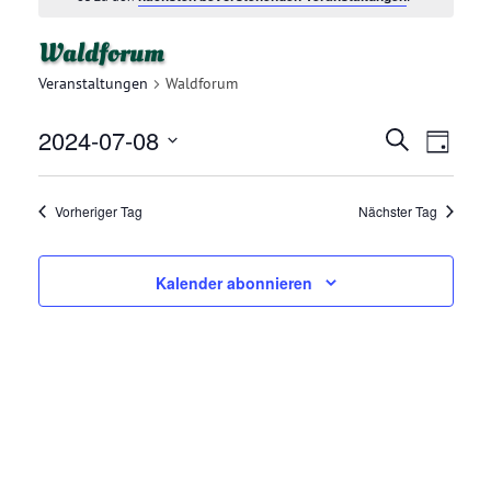
Waldforum
Veranstaltungen
Waldforum
2024-07-08
V
V
Suche
Tag
E
Datum
E
R
wählen.
Vorheriger Tag
Nächster Tag
R
A
N
A
Kalender abonnieren
S
N
T
A
S
L
T
T
A
U