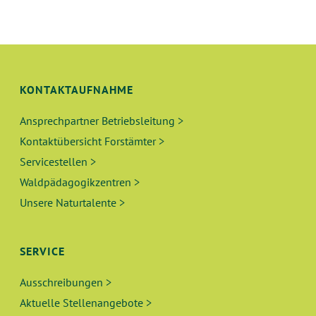
N
L
G
T
A
N
U
KONTAKTAUFNAHME
S
N
I
Ansprechpartner Betriebsleitung >
Kontaktübersicht Forstämter >
C
G
Servicestellen >
H
E
Waldpädagogikzentren >
T
Unsere Naturtalente >
N
E
N
S
SERVICE
-
U
N
Ausschreibungen >
A
C
Aktuelle Stellenangebote >