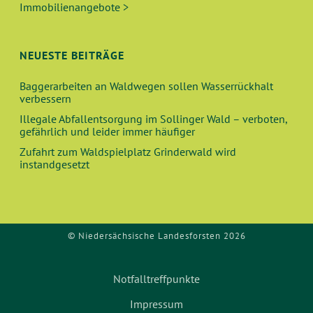
V
Immobilienangebote >
H
I
E
G
NEUESTE BEITRÄGE
A
U
Baggerarbeiten an Waldwegen sollen Wasserrückhalt
T
verbessern
N
I
Illegale Abfallentsorgung im Sollinger Wald – verboten,
O
gefährlich und leider immer häufiger
D
Zufahrt zum Waldspielplatz Grinderwald wird
N
instandgesetzt
A
N
S
© Niedersächsische Landesforsten 2026
I
Notfalltreffpunkte
C
Impressum