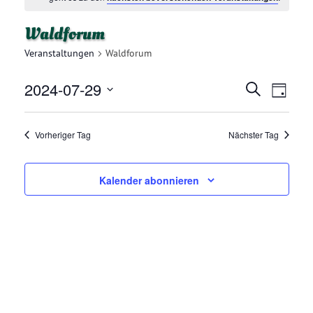
Waldforum
Veranstaltungen
Waldforum
2024-07-29
V
V
Suche
Tag
E
Datum
E
R
wählen.
Vorheriger Tag
Nächster Tag
R
A
N
A
Kalender abonnieren
S
N
T
A
S
L
T
T
A
U