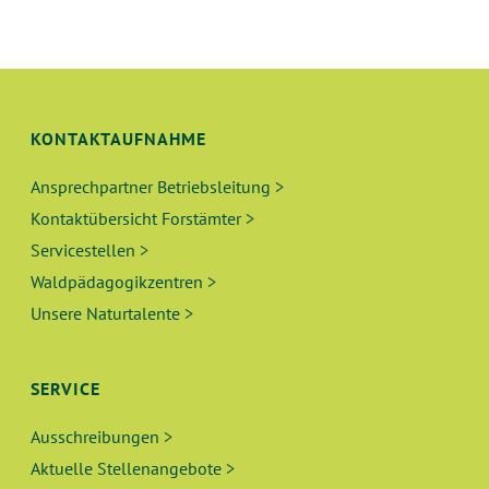
N
L
G
T
A
N
U
KONTAKTAUFNAHME
S
N
I
Ansprechpartner Betriebsleitung >
Kontaktübersicht Forstämter >
C
G
Servicestellen >
H
E
Waldpädagogikzentren >
T
Unsere Naturtalente >
N
E
N
S
SERVICE
-
U
N
Ausschreibungen >
A
C
Aktuelle Stellenangebote >