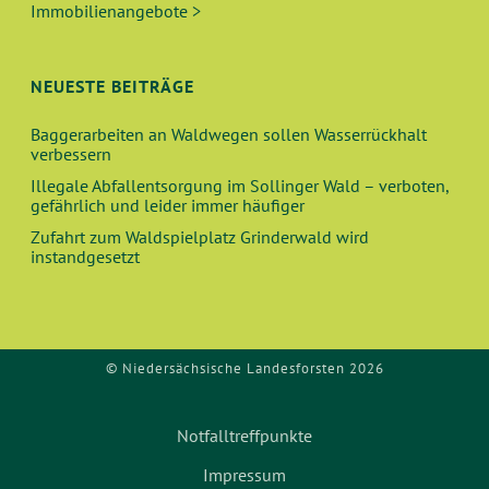
V
Immobilienangebote >
H
I
E
G
NEUESTE BEITRÄGE
A
U
Baggerarbeiten an Waldwegen sollen Wasserrückhalt
T
verbessern
N
I
Illegale Abfallentsorgung im Sollinger Wald – verboten,
O
gefährlich und leider immer häufiger
D
Zufahrt zum Waldspielplatz Grinderwald wird
N
instandgesetzt
A
N
S
© Niedersächsische Landesforsten 2026
I
Notfalltreffpunkte
C
Impressum