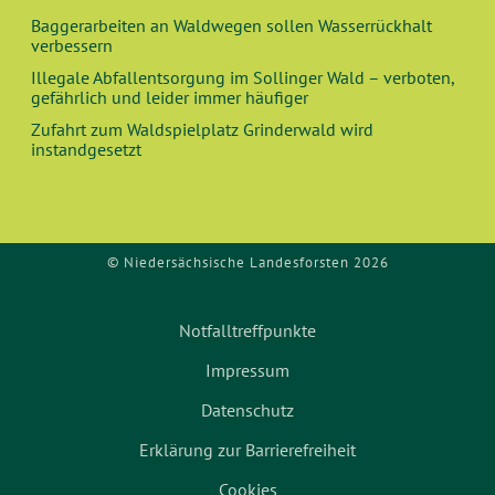
Baggerarbeiten an Waldwegen sollen Wasserrückhalt
verbessern
Illegale Abfallentsorgung im Sollinger Wald – verboten,
gefährlich und leider immer häufiger
Zufahrt zum Waldspielplatz Grinderwald wird
instandgesetzt
© Niedersächsische Landesforsten 2026
Notfalltreffpunkte
Impressum
Datenschutz
Erklärung zur Barrierefreiheit
Cookies