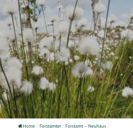
Home
/
Forstämter
/
Forstamt – Neuhaus
/